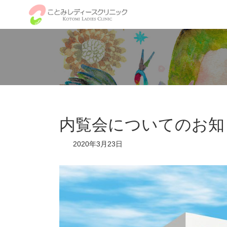
コ
ナ
ン
ビ
テ
ゲ
ン
ー
ツ
シ
へ
ョ
ス
ン
キ
に
ッ
移
プ
動
内覧会についてのお知
2020年3月23日